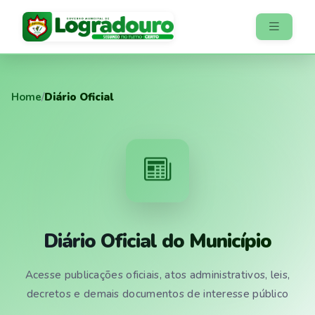
Home
/
Diário Oficial
Diário Oficial do Município
Acesse publicações oficiais, atos administrativos, leis,
decretos e demais documentos de interesse público