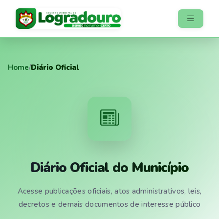
Home
/
Diário Oficial
Diário Oficial do Município
Acesse publicações oficiais, atos administrativos, leis,
decretos e demais documentos de interesse público