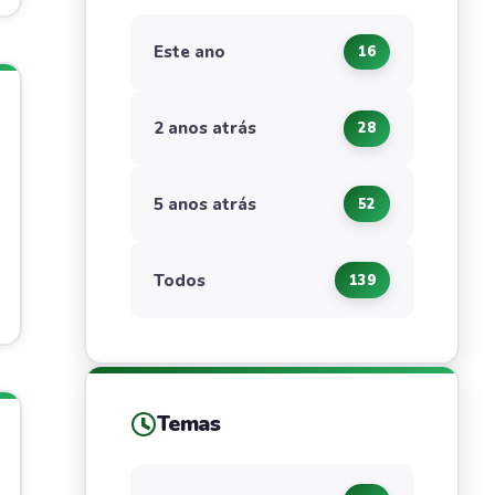
Este ano
16
2 anos atrás
28
5 anos atrás
52
Todos
139
Temas