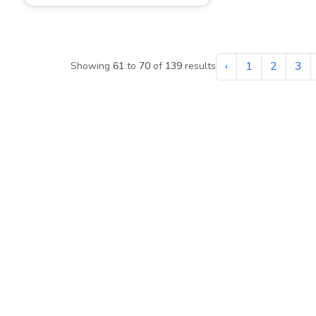
‹
1
2
3
Showing
61
to
70
of
139
results