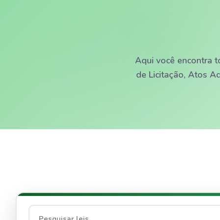
Aqui você encontra t
de Licitação, Atos A