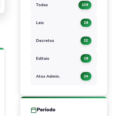
Todas
139
Leis
28
Decretos
32
Editais
18
Atos Admin.
24
Período